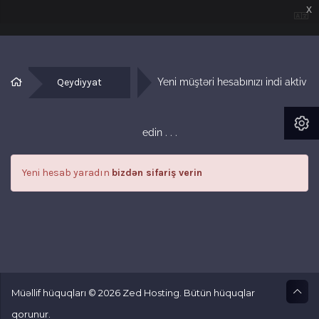
x
Qeydiyyat
Yeni müştəri hesabınızı indi aktiv 
edin . . .
Yeni hesab yaradın
bizdən sifariş verin
Müəllif hüquqları © 2026 Zed Hosting. Bütün hüquqlar
qorunur.